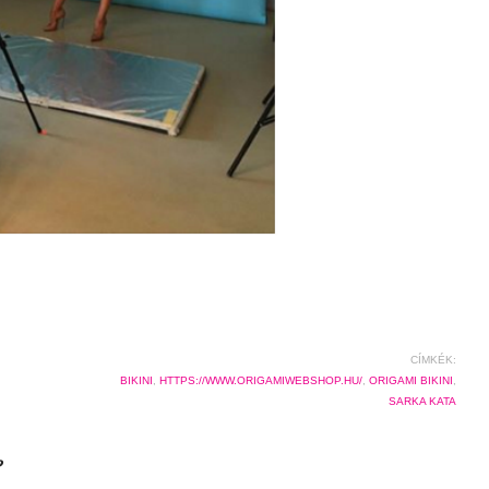
CÍMKÉK:
BIKINI
,
HTTPS://WWW.ORIGAMIWEBSHOP.HU/
,
ORIGAMI BIKINI
,
SARKA KATA
?