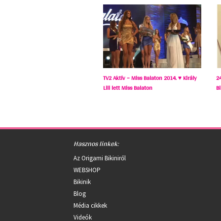
TV2 Aktív – Miss Balaton 2014. ♥ Király
2
Lili lett Miss Balaton
B
Hasznos linkek:
Az Origami Bikiniről
WEBSHOP
Bikinik
Blog
Média cikkek
Videók