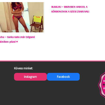
BLIKK.HU – BIKINIBEN HARCOL A
KÓRBONCNOK A SZEXI ZSARUVAL!
4.hu – Sarka Kata már Origami
ikiniben pózol ♥
Kövess minket:
Instagram
Facebook