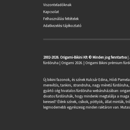
Viszonteladóknak
Kapcsolat
Felhasználási feltételek
Adatkezelési tájékoztató
2002-2026. Origami-Bikini Kft © Minden jog fenntartva
|
fürdőruha
| Origami 2026. | Origami Bikini prémium fürd
Új bikini fazonok, és színek Kulcsár Edina, Hódi Pamela
merevítős, tankini, strandruha, nagy méretű fürdőruha, 
gyártó cég hivatalos fürdőruha webáruházában:
origa
divatos fürdőruhák, hogy mindenki megtalálja a maga st
keresed? Élénk színek, csíkok, pöttyök, állat minták, 
legmodernebb egyrészesig minden raktáron van. Mutasd