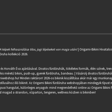
A képek felhasználása tilos, jogi lépéseket von maga után!
| Origami-Bikini Hivatalo
őruha kollekció 2026.
 és Horváth Éva ajánlásával. Divatos fürdőruhák, tökéletes formák, élén színek, tre
kis méretű bikini, push-up, gyerek fürdőruha, bandeau. | Vásárolj divatos fürdőruhát
miwebshop.hu
! Minden raktáron! 2026-os bikinik kiszállítása akár már egy munkanapo
ílusához illő bikinit. Az Origami Bikini fürdőruha webshopjában mindegyik típust m
trópusi hangulat, különleges anyagok- mind megrendelhető online az Origami Bikini 
 magad a strandon, vízparton, tengeren, wellness közben is bikiniben!