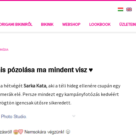
ZOLÁSA MA MINDENT VISZ ♥
ORIGAMI BIKINIRŐL
BIKINIK
WEBSHOP
LOOKBOOK
ÜZLETEI
,
MÉDIA
nis pózolása ma mindent visz ♥
 a hétvégét
Sarka Kata
, aki a téli hideg ellenére csupán egy
 kamerák elé. Persze mindezt egy kampányfotózás kedvéért
 rögtön igencsak ütősre sikeredett.