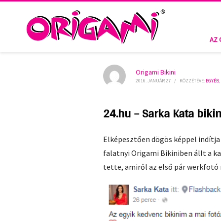
HOME
MÉDIA
EGYÉB
24.HU – SARKA KATA BIKINIS PÓ
AZ 
Origami Bikini
2016. JANUÁR 27
/
KÖZZÉTÉVE:
EGYÉB
24.hu – Sarka Kata biki
Elképesztően dögös képpel indítja
falatnyi Origami Bikiniben állt a
tette, amiről az első pár werkfotó