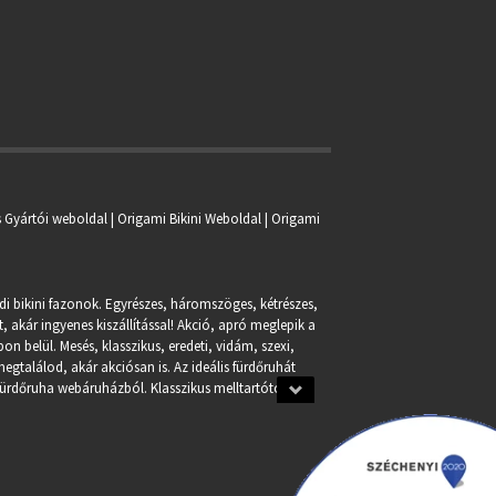
s Gyártói weboldal | Origami Bikini Weboldal |
Origami
ndi bikini fazonok. Egyrészes, háromszöges, kétrészes,
, akár ingyenes kiszállítással! Akció, apró meglepik a
n belül. Mesés, klasszikus, eredeti, vidám, szexi,
egtalálod, akár akciósan is. Az ideális fürdőruhát
fürdőruha webáruházból. Klasszikus melltartótól a