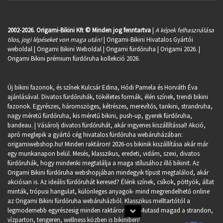
2002-2026. Origami-Bikini Kft © Minden jog fenntartva
|
A képek felhasználása
tilos, jogi lépéseket von maga után!
| Origami-Bikini Hivatalos Gyártói
weboldal | Origami Bikini Weboldal |
Origami fürdőruha
| Origami 2026. |
Origami Bikini prémium fürdőruha kollekció 2026.
Új bikini fazonok, és színek Kulcsár Edina, Hódi Pamela és Horváth Éva
ajánlásával. Divatos fürdőruhák, tökéletes formák, élén színek, trendi bikini
fazonok. Egyrészes, háromszöges, kétrészes, merevítős, tankini, strandruha,
nagy méretű fürdőruha, kis méretű bikini, push-up, gyerek fürdőruha,
bandeau. | Vásárolj divatos fürdőruhát, akár ingyenes kiszállítással! Akció,
apró meglepik a gyártó cég hivatalos fürdőruha webáruházában:
origamiwebshop.hu
! Minden raktáron! 2026-os bikinik kiszállítása akár már
egy munkanapon belül. Mesés, klasszikus, eredeti, vidám, szexi, divatos
fürdőruhák, hogy mindenki megtalálja a maga stílusához illő bikinit. Az
Origami Bikini fürdőruha webshopjában mindegyik típust megtalálod, akár
akciósan is. Az ideális fürdőruhát keresed? Élénk színek, csíkok, pöttyök, állat
minták, trópusi hangulat, különleges anyagok- mind megrendelhető online
az Origami Bikini fürdőruha webáruházból. Klasszikus melltartótól a
legmodernebb egyrészesig minden raktáron van. Mutasd magad a strandon,
vízparton, tengeren, wellness közben is bikiniben!